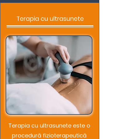
Terapia cu ultrasunete
Terapia cu ultrasunete este o
procedură fizioterapeutică