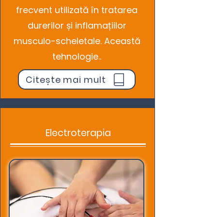
frecvent utilizată în tratarea
durerilor și inflamațiilor
musculo-scheletale. Această
tehnologie..
Citește mai mult
Electroterapia