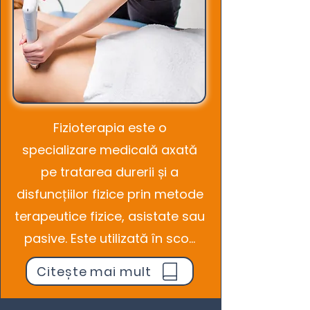
Fizioterapia este o
specializare medicală axată
pe tratarea durerii și a
disfuncțiilor fizice prin metode
terapeutice fizice, asistate sau
pasive. Este utilizată în sco...
Citește mai mult