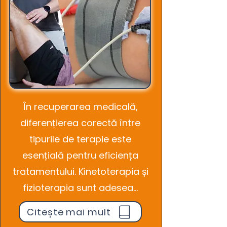
În recuperarea medicală,
diferențierea corectă între
tipurile de terapie este
esențială pentru eficiența
tratamentului. Kinetoterapia și
fizioterapia sunt adesea...
Citește mai mult