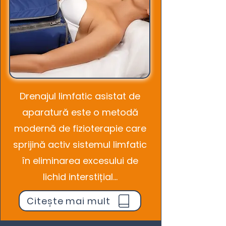
Drenajul limfatic asistat de
aparatură este o metodă
modernă de fizioterapie care
sprijină activ sistemul limfatic
în eliminarea excesului de
lichid interstițial...
Citește mai mult