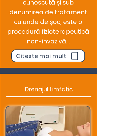
cunoscută și sub
denumirea de tratament
cu unde de șoc, este o
procedură fizioterapeutică
non-invazivă...
Citește mai mult
Drenajul Limfatic