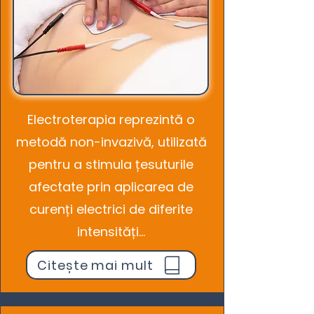
Electroterapia reprezintă o
metodă non-invazivă, utilizată
pentru a stimula țesuturile
afectate prin aplicarea de
curenți electrici de diferite
intensități...
Citește mai mult