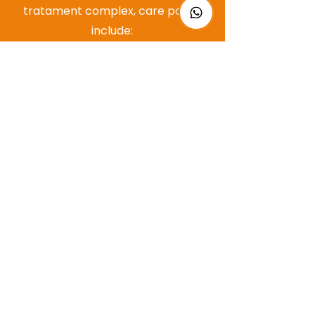
tratament complex, care poate
include:
Kinetoterapie activă, pentru
redobândirea forței și coordonării
Electroterapie, pentru controlul
durerii și stimularea
neuromusculară
Masaj terapeutic, pentru relaxare
și pregătirea țesutului
Terapie cu ultrasunete sau alte
metode de stimulare profundă
Evaluarea inițială este esențială
pentru alegerea parametrilor
corecți – intensitate, durată,