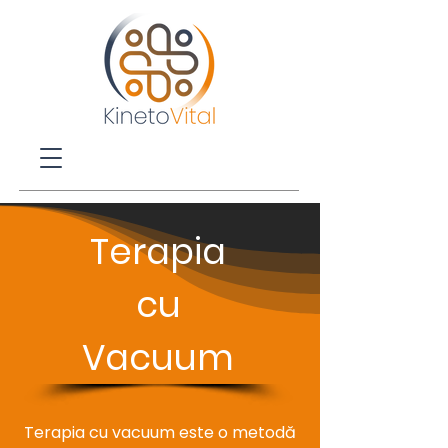
Terapia
cu
Vacuum
Terapia cu vacuum este o metodă