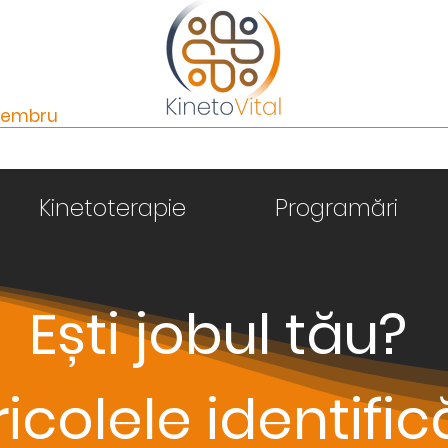
 Membru
Kinetoterapie
Programări
Ești jobul tău?
icolele identifică