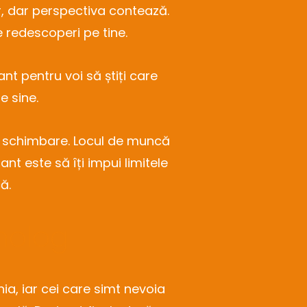
, dar perspectiva contează.
e redescoperi pe tine.
ant pentru voi să știți care
de sine.
 o schimbare. Locul de muncă
nt este să îți impui limitele
ă.
iholog
a, iar cei care simt nevoia