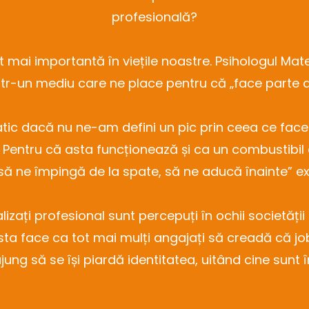
profesională?
 mai importantă în viețile noastre. Psihologul Ma
tr-un mediu care ne place pentru că „face parte d
atic dacă nu ne-am defini un pic prin ceea ce face
. Pentru că asta funcționează și ca un combustibil
ă ne împingă de la spate, să ne aducă înainte” exp
lizați profesional sunt percepuți în ochii societăți
Asta face ca tot mai mulți angajați să creadă că job
ung să se își piardă identitatea, uitând cine sunt î