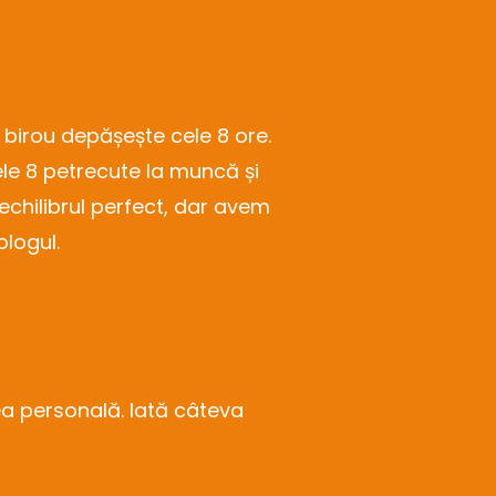
ebare
birou depășește cele 8 ore.
e 8 petrecute la muncă și
 echilibrul perfect, dar avem
ologul.
 de sine
cea personală. Iată câteva