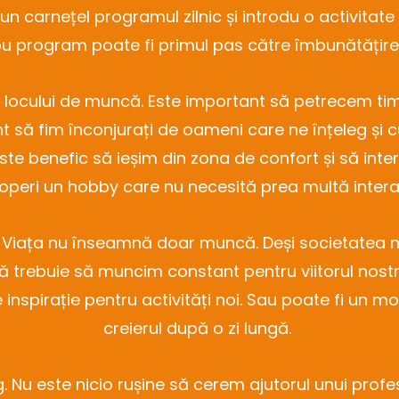
un carnețel programul zilnic și introdu o activitate
u program poate fi primul pas către îmbunătățirea
ara locului de muncă. Este important să petrecem ti
ant să fim înconjurați de oameni care ne înțeleg și
este benefic să ieșim din zona de confort și să inte
coperi un hobby care nu necesită prea multă inte
ști. Viața nu înseamnă doar muncă. Deși societatea
 trebuie să muncim constant pentru viitorul nostru
de inspirație pentru activități noi. Sau poate fi un
creierul după o zi lungă.
. Nu este nicio rușine să cerem ajutorul unui profes