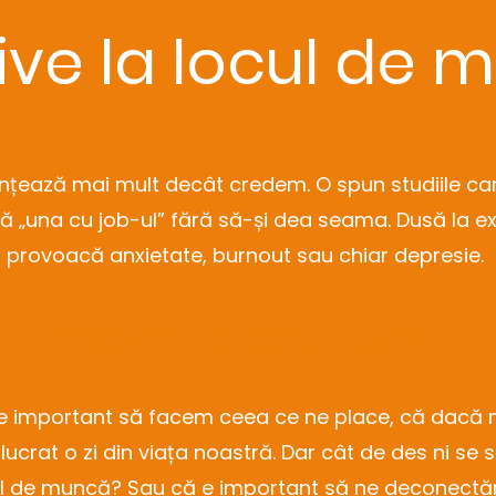
ive la locul de
nțează mai mult decât credem. O spun studiile ca
ă „una cu job-ul” fără să-și dea seama. Dusă la 
provoacă anxietate, burnout sau chiar depresie.
Împlinire sau iluzie
e important să facem ceea ce ne place, că dacă n
ucrat o zi din viața noastră. Dar cât de des ni se 
ul de muncă? Sau că e important să ne deconectăm