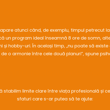
 apar semnele de într
apare atunci când, de exemplu, timpul petrecut la 
ă un program ideal înseamnă 8 ore de somn, altel
eni și hobby-uri. În același timp, „nu poate să existe
 de o armonie între cele două planuri”, spune psih
 pentru redescoperirea
 stabilim limite clare între viața profesională și 
sfaturi care s-ar putea să te ajute: