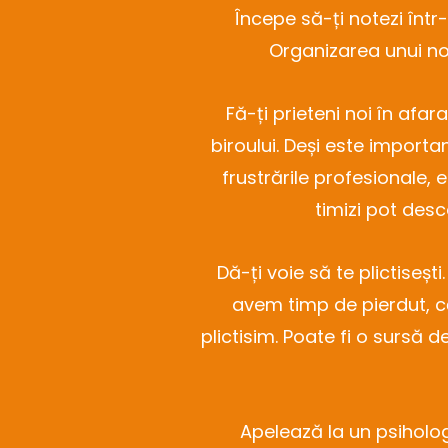
Începe să-ți notezi într-
Organizarea unui no
Fă-ți prieteni noi în af
biroului. Deși este import
frustrările profesionale, 
timizi pot des
Dă-ți voie să te plictise
avem timp de pierdut, că
plictisim. Poate fi o sursă 
Apelează la un psiholog