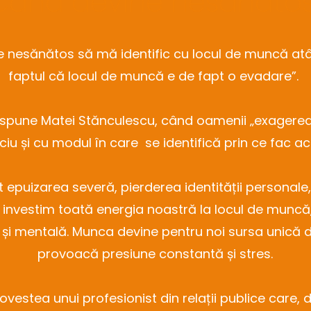
Când devine nesănăto
e nesănătos să mă identific cu locul de muncă atâ
faptul că locul de muncă e de fapt o evadare”.
e, spune Matei Stănculescu, când oamenii „exagerea
ciu și cu modul în care se identifică prin ce fac ac
t epuizarea severă, pierderea identității personale
d investim toată energia noastră la locul de muncă
i și mentală. Munca devine pentru noi sursa unică de
provoacă presiune constantă și stres.
ovestea unui profesionist din relații publice care,