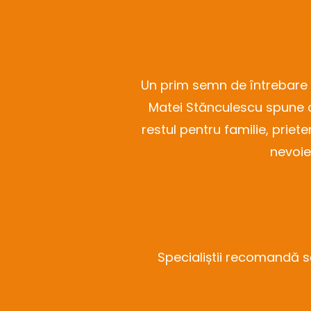
Când
Un prim semn de întrebare 
Matei Stănculescu spune c
restul pentru familie, priet
nevoie
Soluții
Specialiștii recomandă să