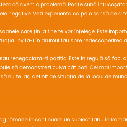
tem că avem o problemă. Poate sună înfricoșător
ele negative. Vezi experiența ca pe o șansă de a t
oanele care țin la tine te vor înțelege. Este import
tuația. Invită-i în drumul tău spre redescoperirea 
au renegociază-ți poziția. Este în regulă să faci
rebuie să demonstrezi cuiva cât poți. Cel mai importa
i să nu te lași definit de situația de la locul de munc
o rușine să mergi la ps
og rămâne în continuare un subiect tabu în Români