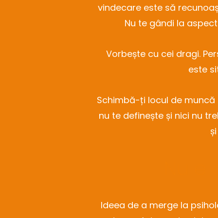
vindecare este să recunoaș
Nu te gândi la aspect
Vorbește cu cei dragi. Pers
este si
Schimbă-ți locul de muncă s
nu te definește și nici nu t
ș
Nu e 
Ideea de a merge la psihol