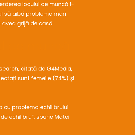
 Pierderea locului de muncă i-
ul să aibă probleme mari
 a avea grijă de casă.
ocul de muncă
search, citată de G4Media,
ectați sunt femeile (74%) și
 cu problema echilibrului
 de echilibru”, spune Matei