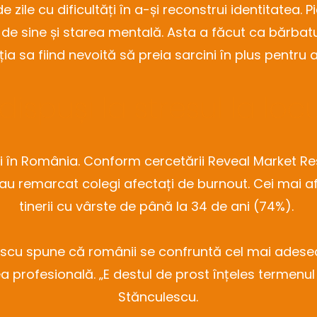
 zile cu dificultăți în a-și reconstrui identitatea.
de sine și starea mentală. Asta a făcut ca bărbat
soția sa fiind nevoită să preia sarcini în plus pentru
dispuși la stresul la l
i în România. Conform cercetării Reveal Market Re
u remarcat colegi afectați de burnout. Cei mai af
tinerii cu vârste de până la 34 de ani (74%).
escu spune că românii se confruntă cel mai adesea
ea profesională. „E destul de prost înțeles termenul
Stănculescu.