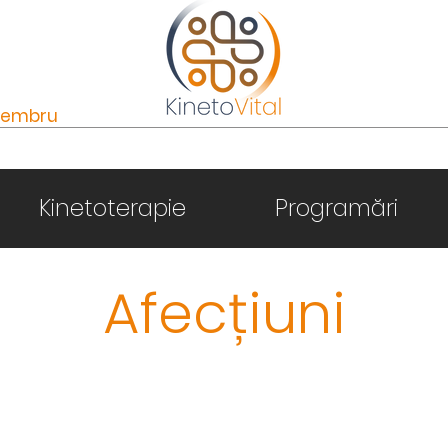
 Membru
Kinetoterapie
Programări
Afecțiuni