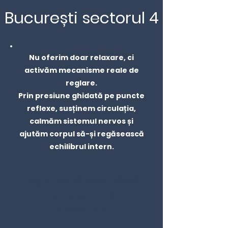
București sectorul 4
Nu oferim doar relaxare, ci
activăm mecanisme reale de
reglare.
Prin presiune ghidată pe puncte
reflexe, susținem circulația,
calmăm sistemul nervos și
ajutăm corpul să-și regăsească
echilibrul intern.
Programează o ședință cât
timp mai sunt locuri
disponibile