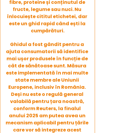
fibre, proteine și conținutul de 
fructe, legume sau nuci. Nu 
înlocuiește cititul etichetei, dar 
este un ghid rapid când ești la 
cumpărături.
Ghidul a fost gândit pentru a 
ajuta consumatorii să identifice 
mai ușor produsele în funcție de 
cât de sănătoase sunt. Măsura 
este implementată în mai multe 
state membre ale Uniunii 
Europene, inclusiv în România. 
Deși nu este o regulă general 
valabilă pentru țara noastră, 
conform Reuters, la finalul 
anului 2025 am putea avea un 
mecanism aplicabil pentru țările 
care vor să integreze acest 