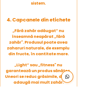
sistem. 
4. Capcanele din etichete
„Fără zahăr adăugat” nu 
înseamnă neapărat „fără 
zahăr". Produsul poate avea 
zaharuri naturale, de exemplu 
din fructe, în cantitate mare.
„Light” sau „fitness" nu 
garantează un produs sănătos. 
Uneori se reduc grăsimile, dar se 
adaugă mai mult zahăr.
„Natural" sau „fără conservanți" 
nu înseamnă automat că 
produsul e bun pentru sănătate. 