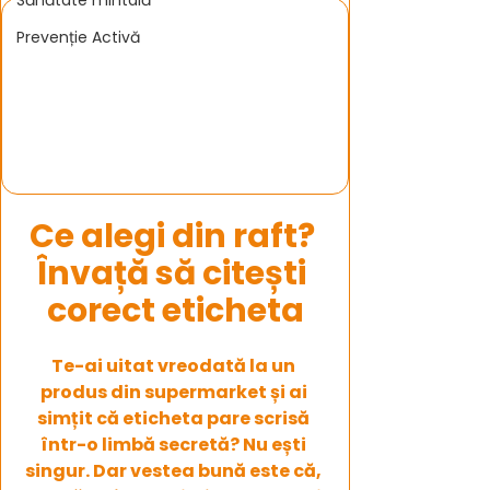
Sănătate mintală
Prevenție Activă
Ce alegi din raft? 
Învață să citești 
corect eticheta
Te-ai uitat vreodată la un 
produs din supermarket și ai 
simțit că eticheta pare scrisă 
într-o limbă secretă? Nu ești 
singur. Dar vestea bună este că, 