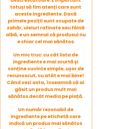
descrescătoare. E important 
totuși să fim atenți care sunt 
aceste ingrediente. Dacă 
primele poziții sunt ocupate de 
zahăr, uleiuri rafinate sau făină 
albă, e un semnal că produsul nu 
e chiar cel mai sănătos.
Un mic truc: cu cât lista de 
ingrediente e mai scurtă și 
conține cuvinte simple, ușor de 
recunoscut, cu atât e mai bine! 
Când vezi asta, înseamnă că ai 
găsit un produs mult mai 
sănătos decât media pe piață. 
Un număr rezonabil de 
ingrediente pe etichetă care 
indică un produs mai sănătos 