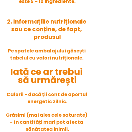
este 5 – 10 ingrediente.
2. Informațiile nutriționale 
sau ce conține, de fapt, 
produsul
Pe spatele ambalajului găsești 
tabelul cu valori nutriționale. 
Iată ce ar trebui 
să urmărești
Calorii - dacă ții cont de aportul 
energetic zilnic.
Grăsimi (mai ales cele saturate) 
- în cantități mari pot afecta 
sănătatea inimii.