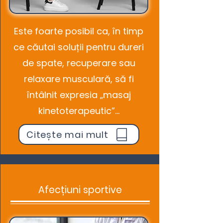
Este foarte posibil ca, în timp
ce căutai soluții pentru dureri
de spate, recuperare sau
relaxare musculară, să fi
întâlnit expresia „masaj
kinetoterapeutic”...
Citește mai mult
Afecțiuni sportive