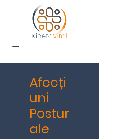
Afecți
uni
Postur
ale