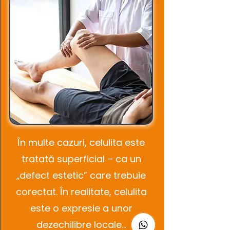
În multe cazuri, celulita este
tratată superficial – ca un
„defect estetic” care trebuie
corectat. În realitate, celulita
este o expresie a unor
dezechilibre locale...