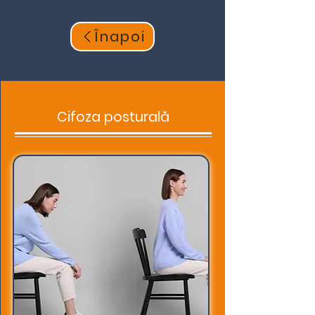
Înapoi
Cifoza posturală