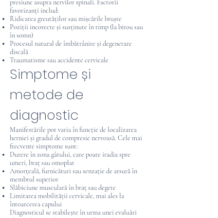
presiune asupra nervilor spinali. Factorii
favorizanți includ:
Ridicarea greutăților sau mișcările bruște
Poziții incorecte și susținute în timp (la birou sau
în somn)
Procesul natural de îmbătrânire și degenerare
discală
Traumatisme sau accidente cervicale
Simptome și
metode de
diagnostic
Manifestările pot varia în funcție de localizarea
herniei și gradul de compresie nervoasă. Cele mai
frecvente simptome sunt:
Durere în zona gâtului, care poate iradia spre
umeri, braț sau omoplat
Amorțeală, furnicături sau senzație de arsură în
membrul superior
Slăbiciune musculară în braț sau degete
Limitarea mobilității cervicale, mai ales la
întoarcerea capului
Diagnosticul se stabilește în urma unei evaluări