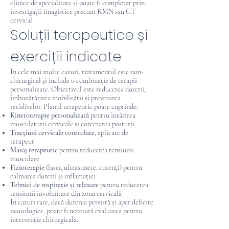
clinice de specialitate și poate fi completat prin
investigații imagistice precum RMN sau CT
cervical.
Soluții terapeutice și
exerciții indicate
În cele mai multe cazuri, tratamentul este non-
chirurgical și include o combinație de terapii
personalizate. Obiectivul este reducerea durerii,
îmbunătățirea mobilității și prevenirea
recidivelor. Planul terapeutic poate cuprinde:
Kinetoterapie personalizată
pentru întărirea
musculaturii cervicale și corectarea posturii
Tracțiuni cervicale controlate
, aplicate de
terapeut
Masaj terapeutic
pentru reducerea tensiunii
musculare
Fizioterapie
(laser, ultrasunete, curenți) pentru
calmarea durerii și inflamației
Tehnici de respirație și relaxare
pentru reducerea
tensiunii involuntare din zona cervicală
În cazuri rare, dacă durerea persistă și apar deficite
neurologice, poate fi necesară evaluarea pentru
intervenție chirurgicală.