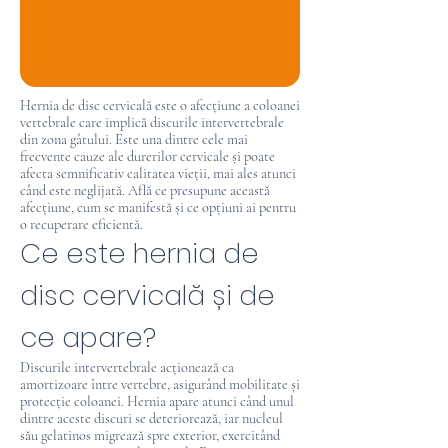
Hernia de disc cervicală este o afecțiune a coloanei
vertebrale care implică discurile intervertebrale
din zona gâtului. Este una dintre cele mai
frecvente cauze ale durerilor cervicale și poate
afecta semnificativ calitatea vieții, mai ales atunci
când este neglijată. Află ce presupune această
afecțiune, cum se manifestă și ce opțiuni ai pentru
o recuperare eficientă.
Ce este hernia de
disc cervicală și de
ce apare?
Discurile intervertebrale acționează ca
amortizoare între vertebre, asigurând mobilitate și
protecție coloanei. Hernia apare atunci când unul
dintre aceste discuri se deteriorează, iar nucleul
său gelatinos migrează spre exterior, exercitând