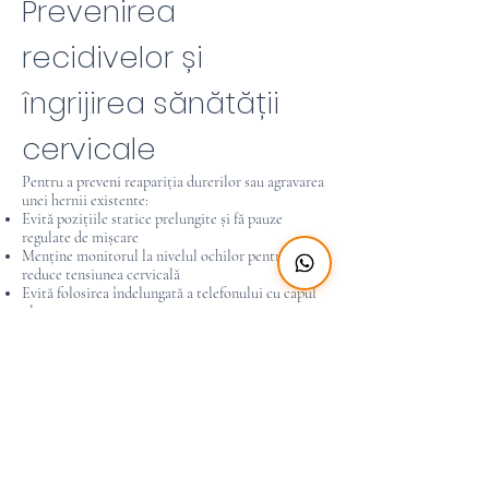
Prevenirea
recidivelor și
îngrijirea sănătății
cervicale
Pentru a preveni reapariția durerilor sau agravarea
unei hernii existente:
Evită pozițiile statice prelungite și fă pauze
regulate de mișcare
Menține monitorul la nivelul ochilor pentru a
reduce tensiunea cervicală
Evită folosirea îndelungată a telefonului cu capul
plecat
Folosește o pernă ortopedică adaptată curburilor
fiziologice ale gâtului
Introdu exerciții de mobilitate cervicală în rutina
zilnică
Concluzie
Hernia de disc cervicală poate fi controlată
eficient printr-un program personalizat de
recuperare și obiceiuri sănătoase. Cu intervenții