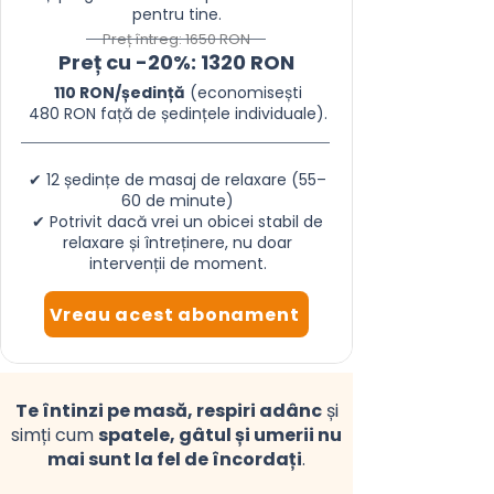
pentru tine.
Preț întreg: 1650 RON
Preț cu -20%: 1320 RON
110 RON/ședință
(economisești
480 RON față de ședințele individuale).
✔ 12 ședințe de masaj de relaxare (55–
60 de minute)
✔ Potrivit dacă vrei un obicei stabil de
relaxare și întreținere, nu doar
intervenții de moment.
Vreau acest abonament
Te întinzi pe masă, respiri adânc
și
simți cum
spatele, gâtul și umerii nu
mai sunt la fel de încordați
.