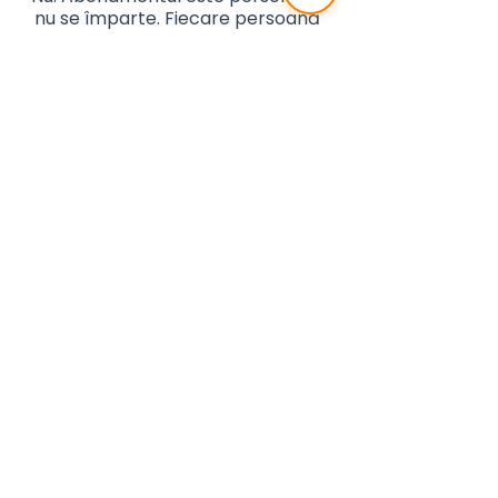
nu se împarte. Fiecare persoană
are prorpiul program de ședințe,
de aceea abonamentul se
folosește doar de către titular.
Dacă vrei să ajuți pe cineva drag,
poți cumpăra un abonament
separat pentru el.
2. Cât timp este valabil
abonamentul?
Ideal este să folosești
abonamentul în 30 de zile, ca să ai
o relaxare constantă, nu doar
ocazională.
Dacă intervine ceva și
trebuie să întrerupi perioada, ne
poți scrie pe WhatsApp și găsim
împreună o soluție.
3. Ce se întâmplă dacă nu pot
ajunge la o ședință
programată?