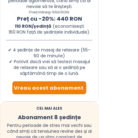
perioade aglomerate, când simți că ai
nevoie să te liniștești.
Preț întreg: 550 RON
Preț cu -20%: 440 RON
110 RON/ședință
(economisești
160 RON față de ședințele individuale).
✔ 4 ședințe de masaj de relaxare (55–
60 de minute)
✔ Potrivit dacă vrei să testezi masajul
de relaxare sau să ai o ședință pe
săptămână timp de o lună.
Vreau acest abonament
CEL MAI ALES
Abonament 8 ședințe
Pentru perioade de stres mai vechi sau
când simți că tensiunea revine des și ai
nevoie de un ritm constant de