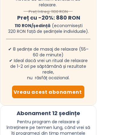
relaxare.
Preț întreg: 1100 RON
Preț cu -20%: 880 RON
110 RON/ședință
(economisești
320 RON față de ședințele individuale).
✔ 8 ședințe de masaj de relaxare (55–
60 de minute)
✔ Ideal dacă vrei un ritual de relaxare
de 1-2 ori pe săptămână și rezultate
reale,
nu răsfăț ocazional.
Vreau acest abonament
Abonament 12 ședințe
Pentru program de relaxare și
întreținere pe termen lung, când vrei să
îți programezi din timp momentele