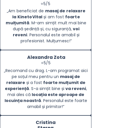
⭐5/5
„
Am beneficiat de
masaj de relaxare
la KinetoVital
și am fost
foarte
mulțumită
. M-am simțit mult mai bine
după ședință și, cu siguranță,
voi
reveni
. Personalul este amabil și
profesionist. Mulțumesc!
”
Alexandra Zota
⭐5/5
„Recomand cu drag. L-am programat aici
pe soțul meu pentru un
masaj de
relaxare
și a fost
foarte mulțumit de
experiență
. S-a simțit bine și
va reveni
,
mai ales că
locația este aproape de
locuința noastră
. Personalul este foarte
amabil și primitor!”
Cristina
Sterea